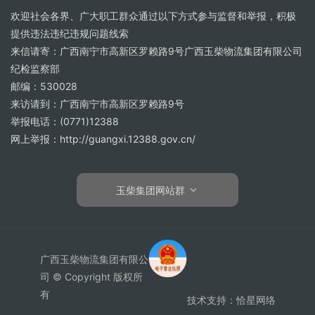
欢迎社会各界、广大职工群众通过以下方式参与监督和举报，积极
提供违法违纪违规问题线索
来信请寄：广西南宁市高新区罗赖路9号广西玉柴物流集团有限公司
纪检监察部
邮编：530028
来访请到：广西南宁市高新区罗赖路9号
举报电话：(0771)12388
网上举报：http://guangxi.12388.gov.cn/
玉柴集团网站群
广西玉柴物流集团有限公
司 © Copyright 版权所
有
技术支持：
恰星网络