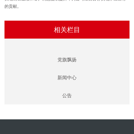
的贡献。
相关栏目
党旗飘扬
新闻中心
公告