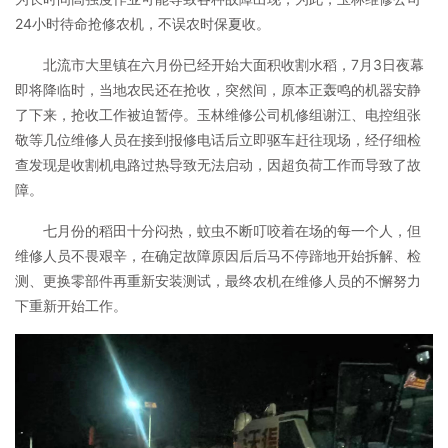
24小时待命抢修农机，不误农时保夏收。
北流市大里镇在六月份已经开始大面积收割水稻，7月3日夜幕
即将降临时，当地农民还在抢收，突然间，原本正轰鸣的机器安静
了下来，抢收工作被迫暂停。玉林维修公司机修组谢江、电控组张
敬等几位维修人员在接到报修电话后立即驱车赶往现场，经仔细检
查发现是收割机电路过热导致无法启动，因超负荷工作而导致了故
障。
七月份的稻田十分闷热，蚊虫不断叮咬着在场的每一个人，但
维修人员不畏艰辛，在确定故障原因后后马不停蹄地开始拆解、检
测、更换零部件再重新安装测试，最终农机在维修人员的不懈努力
下重新开始工作。