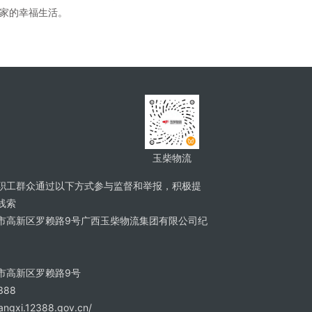
小家的幸福生活。
玉柴物流
职工群众通过以下方式参与监督和举报，积极提
线索
市高新区罗赖路9号广西玉柴物流集团有限公司纪
市高新区罗赖路9号
388
gxi.12388.gov.cn/