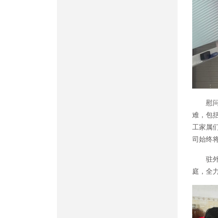
慰
难，包
工家属
司始终
驻
庭，全