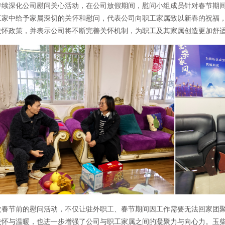
持续深化公司慰问关心活动，在公司放假期间，慰问小组成员针对春节期
工家中给予家属深切的关怀和慰问，代表公司向职工家属致以新春的祝福
关怀政策，并表示公司将不断完善关怀机制，为职工及其家属创造更加舒
次春节前的慰问活动，不仅让驻外职工、春节期间因工作需要无法回家团
关怀与温暖，也进一步增强了公司与职工家属之间的凝聚力与向心力。玉