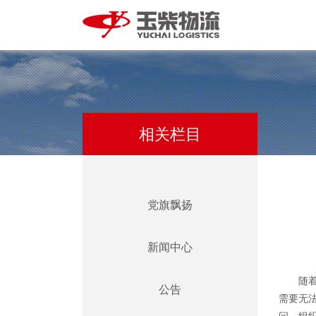
相关栏目
党旗飘扬
新闻中心
随
公告
需要无
问、组