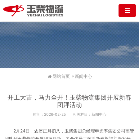
网站首页
新闻中心
开工大吉，马力全开！玉柴物流集团开展新春
团拜活动
时间：2026-02-25
相关栏目：新闻中心
2月24日，农历正月初八，玉柴集团总经理申光率集团公司高管
团队到玉柴物流开展团拜活动，向全体员工致以新春祝福并派发开