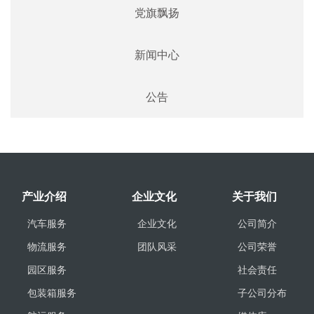
党旗飘扬
新闻中心
公告
产业介绍
企业文化
关于我们
汽车服务
企业文化
公司简介
物流服务
团队风采
公司荣誉
园区服务
社会责任
包装箱服务
子公司分布