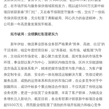
态，在市场开拓与服务保供领域双线发力，既以超5500万元新中标
项目斩获新春“开门红”，又在春节假期坚守服务一线，交出了一份拓
市保供双优答卷，充分彰显了勇毅破局、同心共力的奋进精神，为
公司新一年高质量发展筑牢根基。
拓市破局：业绩飘红彰显硬实力
新年伊始，物流事业部各业务部严格秉承“简单、高效、出活”的
干活准则，锚定年度经营目标，以“夯基础、拓市场、破瓶颈”为导
向，主动应对市场变化，凝心聚力攻坚克难。面对复杂的市场竞争
环境，事业部以客户为中心，深耕区内物流市场、区外大宗能源物
流市场及玉柴体系客户，精准把握市场需求与客户痛点，为客户量
身定制专业、高效、安全的一体化物流运输解决方案，凭借过硬的
服务品质、成熟的运营体系和良好的市场口碑，在众多竞争对手中
脱颖而出，成功中标多个重点物流合作项目，不仅巩固了传统运输
业务优势，更进一步拓宽了业务版图、丰富了客户群体，为物流业
务增长注入新动力。截至目前，各业务部累计斩获新中标项目金额
超5500万元，用亮眼业绩彰显了强劲的市场开拓能力和核心竞争