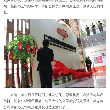
然一新的办公场地揭牌，本部全体员工共同见证这一激动人心的时
刻。
在这牛年吉日良辰时刻，礼花纷飞，彩带飘扬，欢笑声与掌声
阵阵，随着红绸缓缓飘落，稳重大气的公司标识跃入眼球，标志着
公司本部办公场所形象升级改造圆满成功。