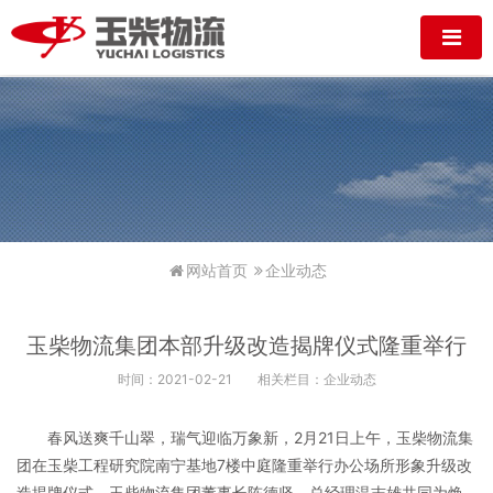
网站首页
企业动态
玉柴物流集团本部升级改造揭牌仪式隆重举行
时间：2021-02-21
相关栏目：企业动态
春风送爽千山翠，瑞气迎临万象新，2月21日上午，玉柴物流集
团在玉柴工程研究院南宁基地7楼中庭隆重举行办公场所形象升级改
造揭牌仪式，玉柴物流集团董事长陈德坚、总经理温志雄共同为焕