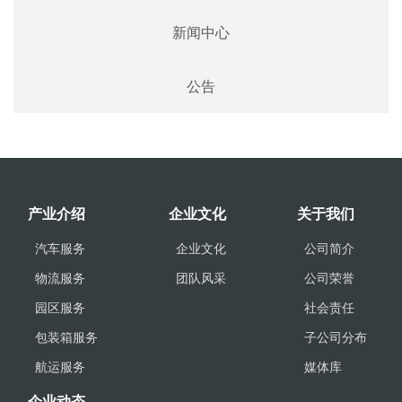
新闻中心
公告
产业介绍
企业文化
关于我们
汽车服务
企业文化
公司简介
物流服务
团队风采
公司荣誉
园区服务
社会责任
包装箱服务
子公司分布
航运服务
媒体库
企业动态