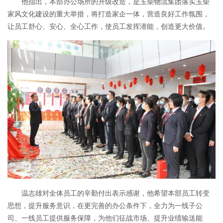
他指出，本部办公场所的升级改造，是玉柴物流集团落实玉柴
家风文化建设的重大举措，将打造家企一体，营造良好工作氛围，
让员工舒心、安心、全心工作，使员工发挥潜能，创造更大价值。
温志雄对全体员工的辛勤付出表示感谢，他希望本部员工转变
思想，提升服务意识，在更完善的办公条件下，全力为一线子公
司、一线员工提供服务保障，为他们征战市场、提升业绩输送能