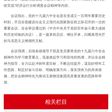
收官战”经济运行分析调度会议精神等内容。
会议指出，党的十九届六中全会是在党成立一百周年重要历史
时刻，开启全面建设社会主义现代化国家新征程之际召开的一次的
重要会议。全会审议通过的《中共中央关于党的百年奋斗重大成就
和历史经验的决议》，是一篇承前启后、继往开来，闪耀真理光芒
的马克思主义纲领性文献。
会议强调，后续各级领导干部及党员要将党的十九届六中全会
精神作为学习教育重点，迅速掀起学习和宣传的热潮，并以全会精
神为指导，全力以赴冲刺年度目标，不断总结提升，谋划好明年工
作思路、制定好奋斗目标、明确发展方向，落实强有力的具体措
施，把全会精神转化为推动玉柴物流集团高质量发展的思路和举
措。
相关栏目