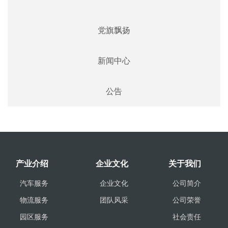
党旗飘扬
新闻中心
公告
产业介绍
企业文化
关于我们
汽车服务
企业文化
公司简介
物流服务
团队风采
公司荣誉
园区服务
社会责任