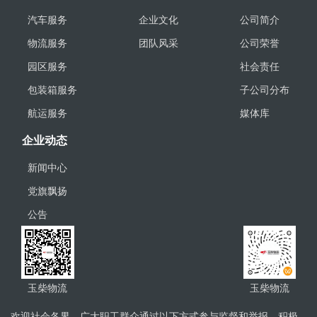
汽车服务
企业文化
公司简介
物流服务
团队风采
公司荣誉
园区服务
社会责任
包装箱服务
子公司分布
航运服务
媒体库
企业动态
新闻中心
党旗飘扬
公告
玉柴物流
玉柴物流
欢迎社会各界、广大职工群众通过以下方式参与监督和举报，积极