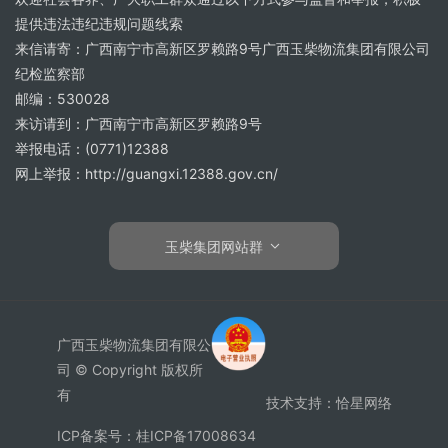
提供违法违纪违规问题线索
来信请寄：广西南宁市高新区罗赖路9号广西玉柴物流集团有限公司
纪检监察部
邮编：530028
来访请到：广西南宁市高新区罗赖路9号
举报电话：(0771)12388
网上举报：http://guangxi.12388.gov.cn/
玉柴集团网站群
广西玉柴物流集团有限公
司 © Copyright 版权所
有
技术支持：
恰星网络
ICP备案号：桂ICP备17008634