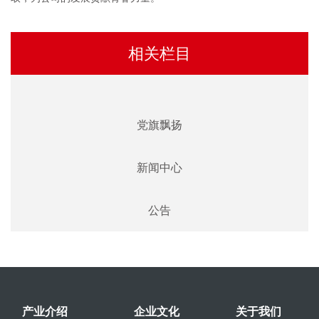
相关栏目
党旗飘扬
新闻中心
公告
产业介绍
企业文化
关于我们