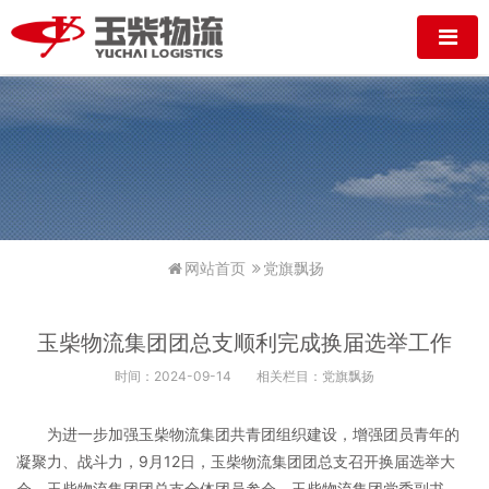
网站首页
党旗飘扬
玉柴物流集团团总支顺利完成换届选举工作
时间：2024-09-14
相关栏目：党旗飘扬
为进一步加强玉柴物流集团共青团组织建设，增强团员青年的
凝聚力、战斗力，9月12日，玉柴物流集团团总支召开换届选举大
会，玉柴物流集团团总支全体团员参会，玉柴物流集团党委副书