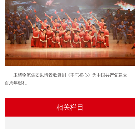
玉柴物流集团以情景歌舞剧《不忘初心》为中国共产党建党一
百周年献礼
相关栏目