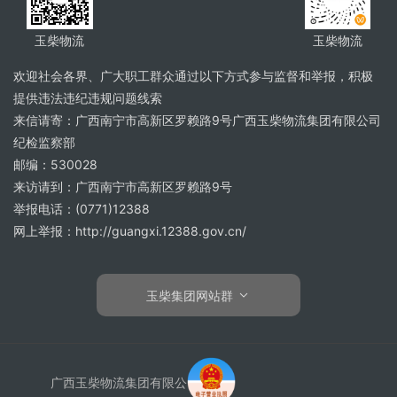
玉柴物流
玉柴物流
欢迎社会各界、广大职工群众通过以下方式参与监督和举报，积极
提供违法违纪违规问题线索
来信请寄：广西南宁市高新区罗赖路9号广西玉柴物流集团有限公司
纪检监察部
邮编：530028
来访请到：广西南宁市高新区罗赖路9号
举报电话：(0771)12388
网上举报：http://guangxi.12388.gov.cn/
玉柴集团网站群
广西玉柴物流集团有限公