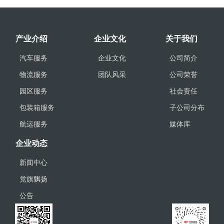
产业介绍
企业文化
关于我们
汽车服务
企业文化
公司简介
物流服务
团队风采
公司荣誉
园区服务
社会责任
包装箱服务
子公司分布
航运服务
媒体库
企业动态
新闻中心
党旗飘扬
公告