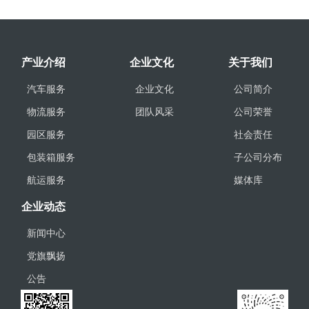
产业介绍
企业文化
关于我们
汽车服务
企业文化
公司简介
物流服务
团队风采
公司荣誉
园区服务
社会责任
包装箱服务
子公司分布
航运服务
媒体库
企业动态
新闻中心
党旗飘扬
公告