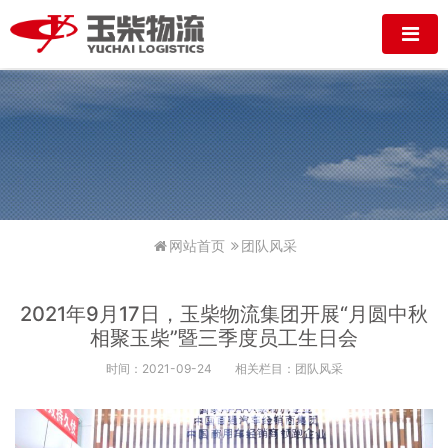
网站首页
团队风采
2021年9月17日，玉柴物流集团开展“月圆中秋
相聚玉柴”暨三季度员工生日会
时间：2021-09-24
相关栏目：团队风采