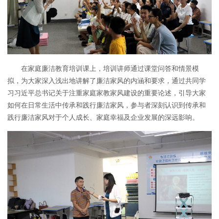
在家庭廉洁教育培训课上，培训讲师通过课堂问答和情景模
拟，为大家深入浅出地讲解了廉洁家风的内涵和要求，通过共同学
习习近平总书记关于注重家庭家教家风建设的重要论述，引导大家
如何在日常生活中传承和践行廉洁家风，参与者深刻认识到传承和
践行廉洁家风对于个人成长、家庭幸福及企业发展的深远影响。