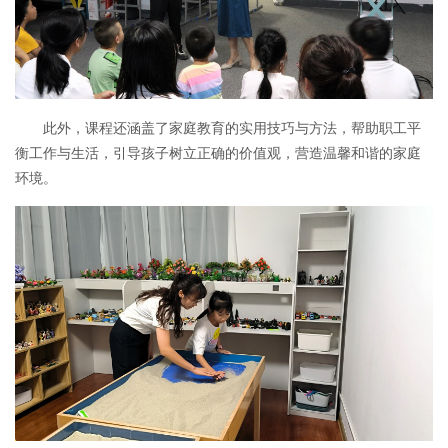
此外，课程还涵盖了家庭教育的实用技巧与方法，帮助职工平
衡工作与生活，引导孩子树立正确的价值观，营造温馨和谐的家庭
环境。