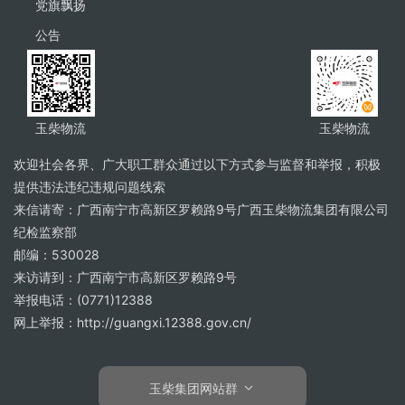
党旗飘扬
公告
玉柴物流
玉柴物流
欢迎社会各界、广大职工群众通过以下方式参与监督和举报，积极
提供违法违纪违规问题线索
来信请寄：广西南宁市高新区罗赖路9号广西玉柴物流集团有限公司
纪检监察部
邮编：530028
来访请到：广西南宁市高新区罗赖路9号
举报电话：(0771)12388
网上举报：http://guangxi.12388.gov.cn/
玉柴集团网站群