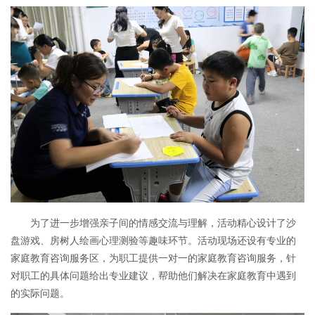
为了进一步增强亲子间的情感交流与理解，活动精心设计了沙
盘游戏、房树人绘画心理测验等趣味环节。活动现场还设有专业的
家庭教育咨询服务区，为职工提供一对一的家庭教育咨询服务，针
对职工的具体问题给出专业建议，帮助他们解决在家庭教育中遇到
的实际问题。