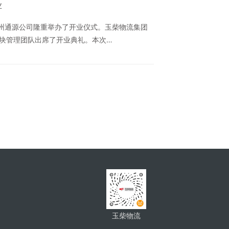
业
柳州通源公司隆重举办了开业仪式。玉柴物流集团
块管理团队出席了开业典礼。本次…
玉柴物流