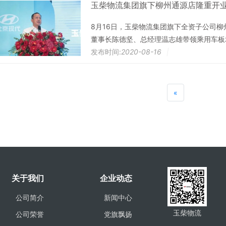
玉柴物流集团旗下柳州通源店隆重开
8月16日，玉柴物流集团旗下全资子公司
董事长陈德坚、总经理温志雄带领乘用车板
发布时间:
2020-08-16
|
«
关于我们
企业动态
公司简介
新闻中心
玉柴物流
公司荣誉
党旗飘扬