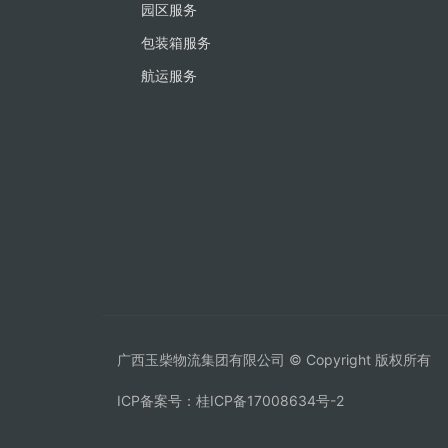
园区服务
包装箱服务
航运服务
广西玉柴物流集团有限公司 © Copyright 版权所有
ICP备案号：桂ICP备17008634号-2