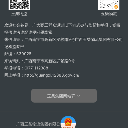
玉柴物流
玉柴物流
欢迎社会各界、广大职工群众通过以下方式参与监督和举报，积极
提供违法违纪违规问题线索
来信请寄：广西南宁市高新区罗赖路9号广西玉柴物流集团有限公司
纪检监察部
邮编：530028
来访请到：广西南宁市高新区罗赖路9号
举报电话：(0771)12388
网上举报：http://guangxi.12388.gov.cn/
玉柴集团网站群
广西玉柴物流集团有限公