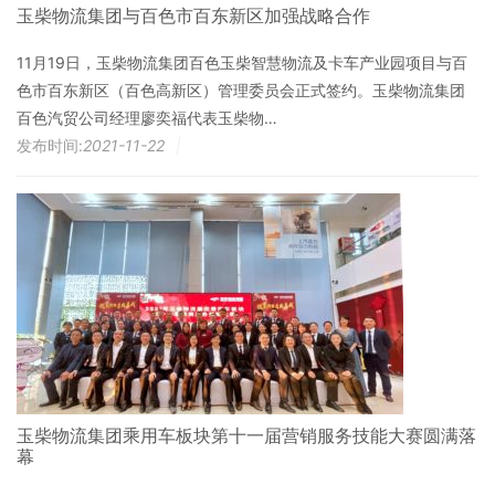
玉柴物流集团与百色市百东新区加强战略合作
11月19日，玉柴物流集团百色玉柴智慧物流及卡车产业园项目与百
色市百东新区（百色高新区）管理委员会正式签约。玉柴物流集团
百色汽贸公司经理廖奕福代表玉柴物…
发布时间:
2021-11-22
|
玉柴物流集团乘用车板块第十一届营销服务技能大赛圆满落
幕