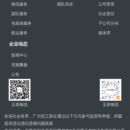
物流服务
团队风采
公司荣誉
园区服务
社会责任
包装箱服务
子公司分布
航运服务
媒体库
企业动态
新闻中心
党旗飘扬
公告
玉柴物流
玉柴物流
欢迎社会各界、广大职工群众通过以下方式参与监督和举报，积极
提供违法违纪违规问题线索