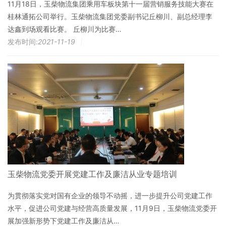
11月18日，玉柴物流集团乘用车板块第十一届营销服务技能大赛在
桂林通拓公司举行。玉柴物流集团党委副书记丘柳川、副总经理李
达鑫到场观看比赛。 丘柳川为比赛…
发布时间:
2021-11-19
|
玉柴物流党委开展党建工作及廉洁从业专题培训
为贯彻落实党对国有企业的领导不动摇，进一步提升公司党建工作
水平，促进公司党建与经营高质量发展，11月9日，玉柴物流党委开
展加强新形势下党建工作及廉洁从…