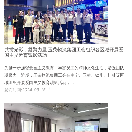
共赏光影，凝聚力量 玉柴物流集团工会组织各区域开展爱
国主义教育观影活动
为进一步加强爱国主义教育，丰富员工的精神文化生活，增强团队
凝聚力，近期，玉柴物流集团工会在南宁、玉林、钦州、桂林等区
域组织开展爱国主义教育观影活动，…
发布时间:
2024-08-15
|