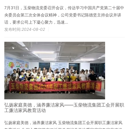
7月31日，玉柴物流党委召开会议，传达学习中国共产党第二十届中
央委员会第三次全体会议精神，公司党委书记陈德坚主持会议并讲
话，要求公司上下凝心聚力，迅速…
发布时间:
2024-08-02
|
弘扬家庭美德，涵养廉洁家风——玉柴物流集团工会开展职
工廉洁家风教育活动
弘扬家庭美德，涵养廉洁家风 玉柴物流集团工会开展职工廉洁家风