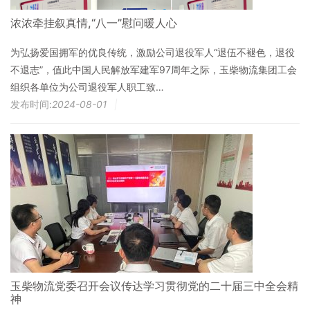
浓浓牵挂叙真情,“八一”慰问暖人心
为弘扬爱国拥军的优良传统，激励公司退役军人“退伍不褪色，退役
不退志”，值此中国人民解放军建军97周年之际，玉柴物流集团工会
组织各单位为公司退役军人职工致…
发布时间:
2024-08-01
|
玉柴物流党委召开会议传达学习贯彻党的二十届三中全会精
神