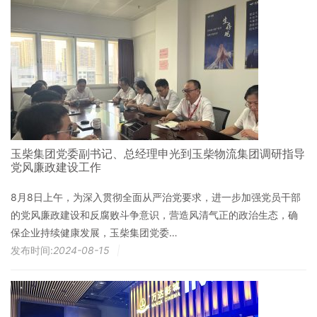
玉柴集团党委副书记、总经理申光到玉柴物流集团调研指导
党风廉政建设工作
8月8日上午，为深入贯彻全面从严治党要求，进一步加强党员干部
的党风廉政建设和反腐败斗争意识，营造风清气正的政治生态，确
保企业持续健康发展，玉柴集团党委…
发布时间:
2024-08-15
|