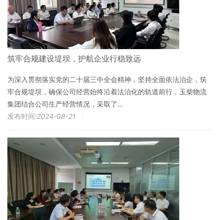
筑牢合规建设堤坝，护航企业行稳致远
为深入贯彻落实党的二十届三中全会精神，坚持全面依法治企，筑
牢合规堤坝，确保公司经营始终沿着法治化的轨道前行，玉柴物流
集团结合公司生产经营情况，采取了…
发布时间:
2024-08-21
|