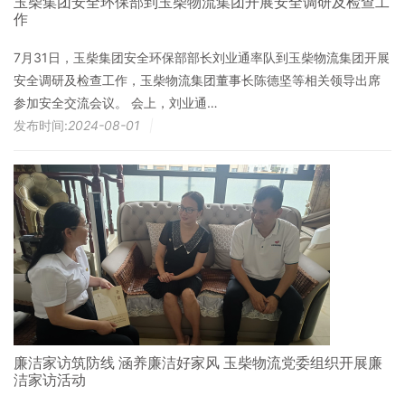
玉柴集团安全环保部到玉柴物流集团开展安全调研及检查工
作
7月31日，玉柴集团安全环保部部长刘业通率队到玉柴物流集团开展
安全调研及检查工作，玉柴物流集团董事长陈德坚等相关领导出席
参加安全交流会议。 会上，刘业通…
发布时间:
2024-08-01
|
廉洁家访筑防线 涵养廉洁好家风 玉柴物流党委组织开展廉
洁家访活动