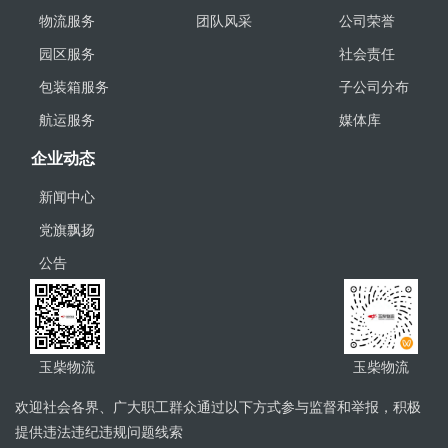
物流服务
团队风采
公司荣誉
园区服务
社会责任
包装箱服务
子公司分布
航运服务
媒体库
企业动态
新闻中心
党旗飘扬
公告
玉柴物流
玉柴物流
欢迎社会各界、广大职工群众通过以下方式参与监督和举报，积极
提供违法违纪违规问题线索